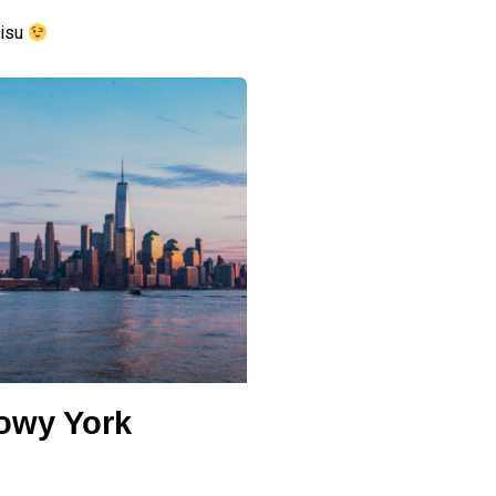
pisu
owy York