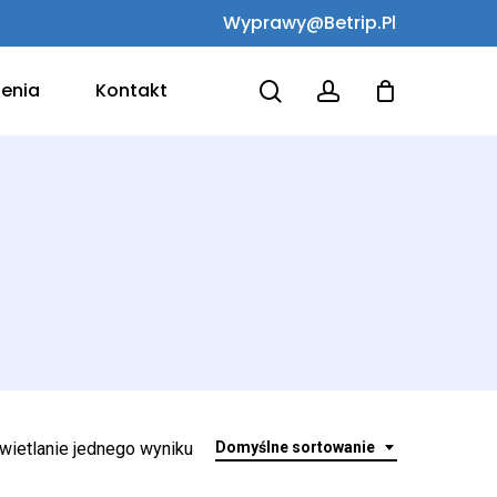
Wyprawy@betrip.pl
search
account
lenia
Kontakt
ietlanie jednego wyniku
Domyślne sortowanie