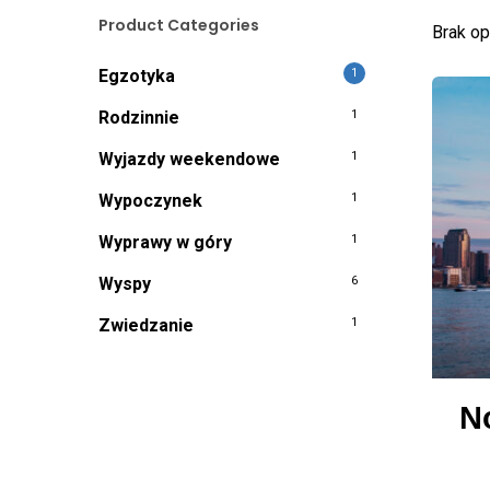
Product Categories
Brak o
Egzotyka
1
Rodzinnie
1
Wyjazdy weekendowe
1
Wypoczynek
1
Wyprawy w góry
1
Wyspy
6
Zwiedzanie
1
N